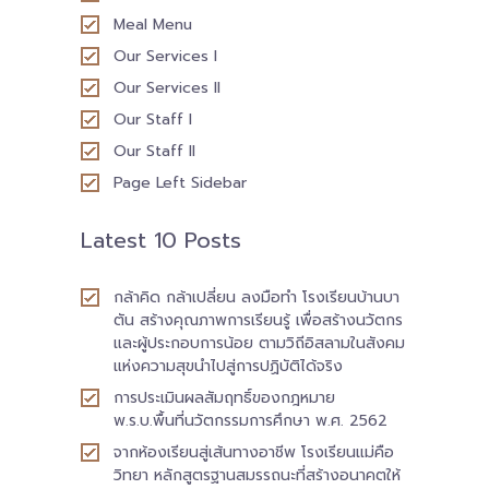
-- รายงานคณะผู้ประเมินอิสระ
Meal Menu
Our Services I
---- รอบประเมิน (พ.ศ. 2562-2564)
Our Services II
-- รายงานประจำปี
Our Staff I
Our Staff II
---- ปีการศึกษา 2564
Page Left Sidebar
---- ปีการศึกษา 2565
Latest 10 Posts
---- ปีการศึกษา 2567
กล้าคิด กล้าเปลี่ยน ลงมือทำ โรงเรียนบ้านบา
-- รายงานผล กขศ.สพท.
ตัน สร้างคุณภาพการเรียนรู้ เพื่อสร้างนวัตกร
และผู้ประกอบการน้อย ตามวิถีอิสลามในสังคม
-- เอกสารเผยแพร่
แห่งความสุขนำไปสู่การปฏิบัติได้จริง
เกี่ยวกับเรา
การประเมินผลสัมฤทธิ์ของกฎหมาย
พ.ร.บ.พื้นที่นวัตกรรมการศึกษา พ.ศ. 2562
-- รู้จัก พื้นที่นวัตกรรมการศึกษา
จากห้องเรียนสู่เส้นทางอาชีพ โรงเรียนแม่คือ
วิทยา หลักสูตรฐานสมรรถนะที่สร้างอนาคตให้
-- คณะกรรมการนโยบายพื้นที่นวัตกรรมการศึกษา