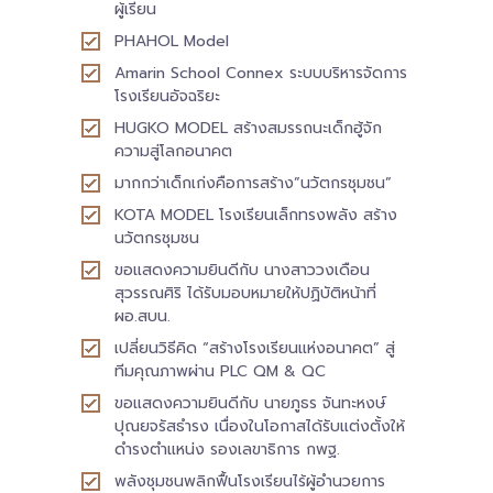
ผู้เรียน
-- คณะอนุกรรมการ 6 คณะ
PHAHOL Model
Amarin School Connex ระบบบริหารจัดการ
-- ทีมงาน สบน.
โรงเรียนอัจฉริยะ
HUGKO MODEL สร้างสมรรถนะเด็กฮู้จัก
ติดต่อเรา
ความสู่โลกอนาคต
มากกว่าเด็กเก่งคือการสร้าง”นวัตกรชุมชน”
KOTA MODEL โรงเรียนเล็กทรงพลัง สร้าง
นวัตกรชุมชน
ขอแสดงความยินดีกับ นางสาววงเดือน
สุวรรณศิริ ได้รับมอบหมายให้ปฏิบัติหน้าที่
ผอ.สบน.
เปลี่ยนวิธีคิด “สร้างโรงเรียนแห่งอนาคต” สู่
ทีมคุณภาพผ่าน PLC QM & QC
ขอแสดงความยินดีกับ นายภูธร จันทะหงษ์
ปุณยจรัสธำรง เนื่องในโอกาสได้รับแต่งตั้งให้
ดำรงตำแหน่ง รองเลขาธิการ กพฐ.
พลังชุมชนพลิกฟื้นโรงเรียนไร้ผู้อำนวยการ